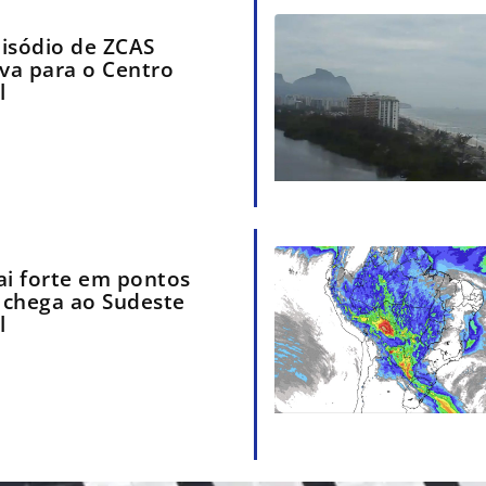
isódio de ZCAS
uva para o Centro
l
ai forte em pontos
e chega ao Sudeste
l