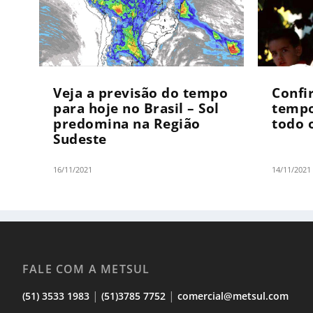
Veja a previsão do tempo
Confi
para hoje no Brasil – Sol
tempo
predomina na Região
todo o
Sudeste
16/11/2021
14/11/2021
FALE COM A METSUL
|
|
(51) 3533 1983
(51)3785 7752
comercial@metsul.com