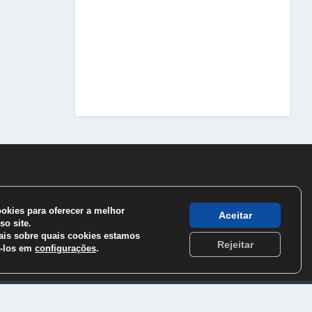
kies para oferecer a melhor
Aceitar
so site.
is sobre quais cookies estamos
Rejeitar
á-los em
configurações
.