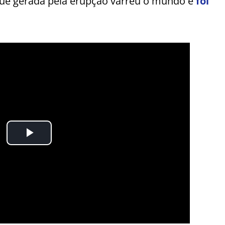
que gerada pela erupção varreu o mundo e
foi