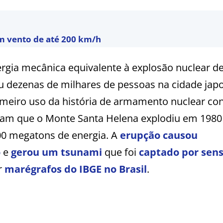
om vento de até 200 km/h
ergia mecânica equivalente à explosão nuclear d
 dezenas de milhares de pessoas na cidade jap
meiro uso da história de armamento nuclear con
timam que o Monte Santa Helena explodiu em 198
0 megatons de energia. A
erupção causou
o
e
gerou um tsunami
que foi
captado por sen
or
marégrafos do IBGE no Brasil
.