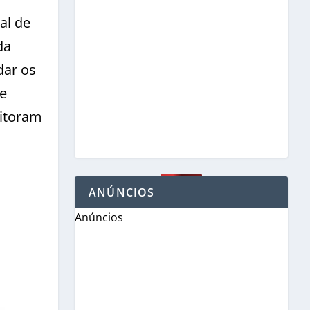
al de
da
dar os
se
nitoram
ANÚNCIOS
Anúncios