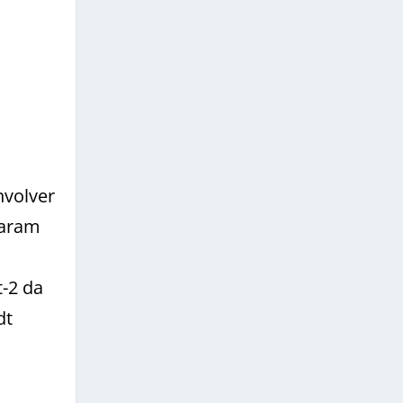
nvolver
saram
t-2 da
dt