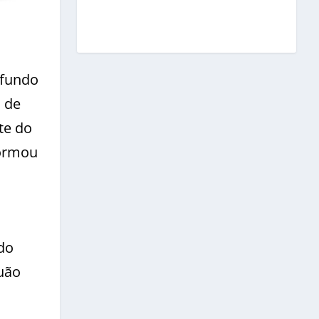
 fundo
 de
te do
formou
 do
uão