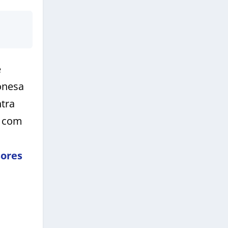
e
onesa
tra
0 com
sores