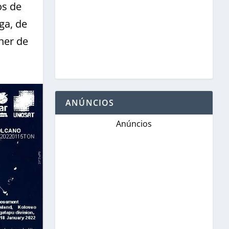
os de
ga, de
her de
ANÚNCIOS
Anúncios