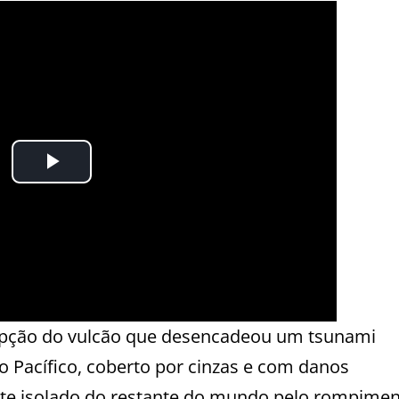
upção do vulcão que desencadeou um tsunami
 Pacífico, coberto por cinzas e com danos
mente isolado do restante do mundo pelo rompime