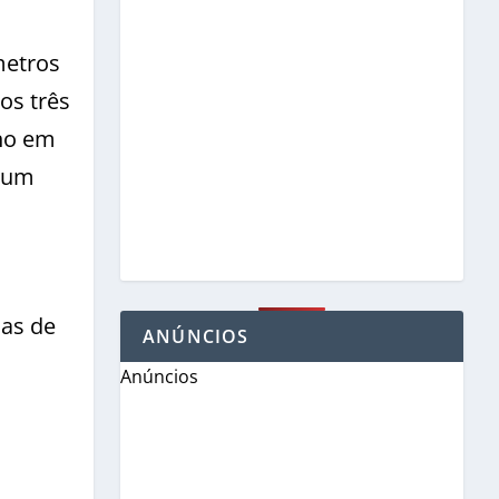
metros
os três
rno em
u um
sas de
ANÚNCIOS
Anúncios