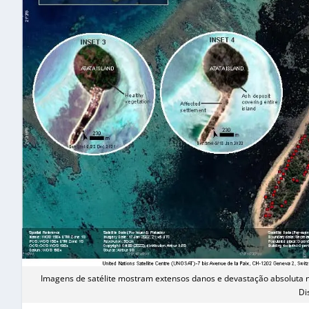
Imagens de satélite mostram extensos danos e devastação absoluta n
Di