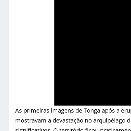
As primeiras imagens de Tonga após a er
mostravam a devastação no arquipélago do
significativos. O território ficou pratica