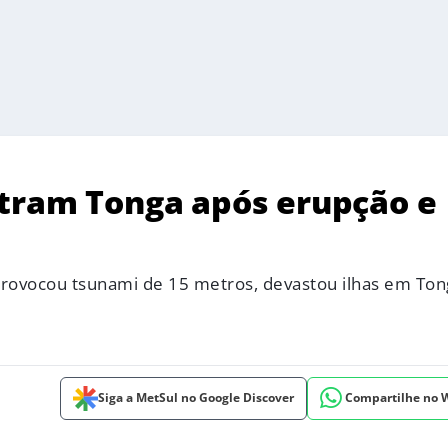
stram Tonga após erupção e
rovocou tsunami de 15 metros, devastou ilhas em Ton
Siga a MetSul no Google Discover
Compartilhe no