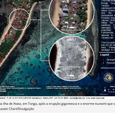
a ilha de Atata, em Tonga, após a erupção gigantesca e o enorme tsunami que s
saster Chart/Divulgação