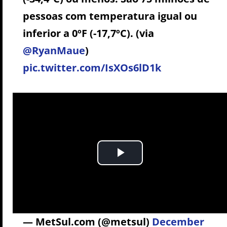
pessoas com temperatura igual ou
inferior a 0ºF (-17,7ºC). (via
@RyanMaue
)
pic.twitter.com/IsXOs6lD1k
— MetSul.com (@metsul)
December