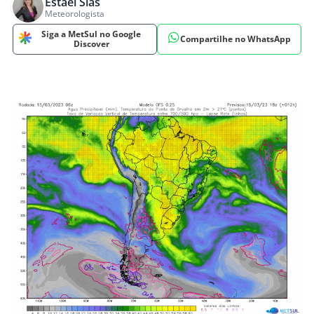
Estael Sias
Meteorologista
Siga a MetSul no Google
Compartilhe no WhatsApp
Discover