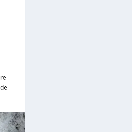
bre
 de