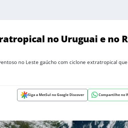
ratropical no Uruguai e no R
ventoso no Leste gaúcho com ciclone extratropical que
Siga a MetSul no Google Discover
Compartilhe no