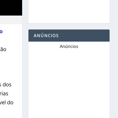
o
ANÚNCIOS
Anúncios
ção
s dos
rias
vel do