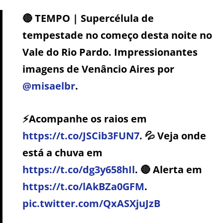
🔴 TEMPO | Supercélula de
tempestade no começo desta noite no
Vale do Rio Pardo. Impressionantes
imagens de Venâncio Aires por
@misaelbr
.
⚡️Acompanhe os raios em
https://t.co/JSCib3FUN7
. 💦 Veja onde
está a chuva em
https://t.co/dg3y658hIl
. 🔴 Alerta em
https://t.co/lAkBZa0GFM
.
pic.twitter.com/QxASXjuJzB