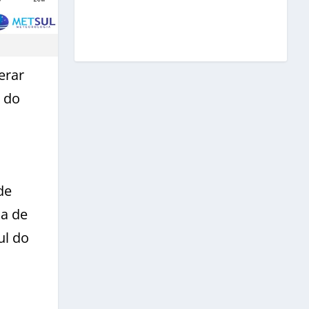
erar
 do
de
na de
ul do