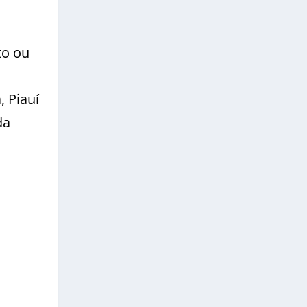
to ou
, Piauí
da