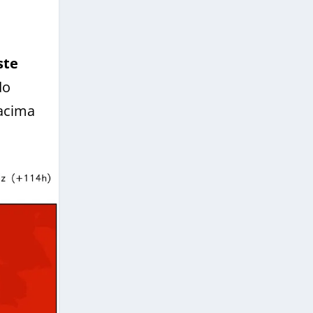
ste
do
 acima