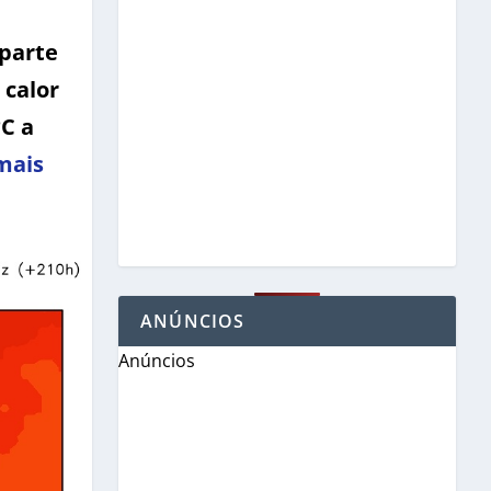
 parte
 calor
C a
mais
ANÚNCIOS
Anúncios