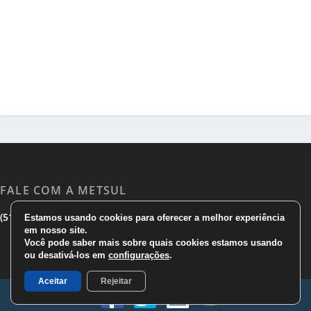
FALE COM A METSUL
|
|
(51) 3533 1983
(51)3785 7752
comercial@metsul.com
Estamos usando cookies para oferecer a melhor experiência
em nosso site.
Você pode saber mais sobre quais cookies estamos usando
ou desativá-los em
configurações
.
Aceitar
Rejeitar