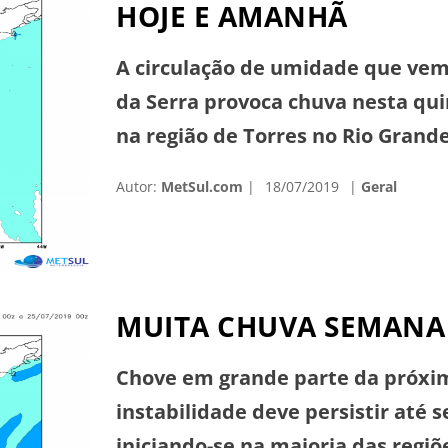
HOJE E AMANHÃ
A circulação de umidade que vem
da Serra provoca chuva nesta qui
na região de Torres no Rio Grand
ingresso de ar mais quente, área
Autor:
MetSul.com
18/07/2019
Geral
formar sobre o Paraguai. […]
MUITA CHUVA SEMANA
Chove em grande parte da próxim
instabilidade deve persistir até s
iniciando-se na maioria das regiõ