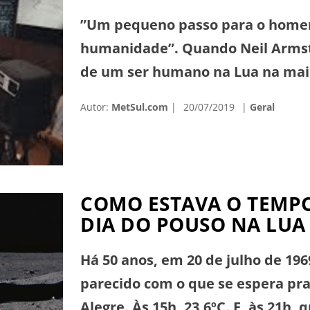
”Um pequeno passo para o homem
humanidade”. Quando Neil Armstr
de um ser humano na Lua na maio
humanidade, o mundo testemunh
Autor:
MetSul.com
20/07/2019
Geral
feito científico e de engenharia s
COMO ESTAVA O TEMP
DIA DO POUSO NA LUA
Há 50 anos, em 20 de julho de 196
parecido com o que se espera pra 
Alegre. Às 15h, 23,6ºC. E, às 21h