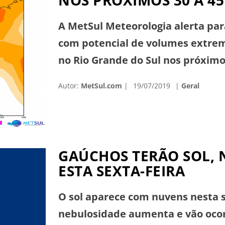
NOS PRÓXIMOS 30 A 45
A MetSul Meteorologia alerta pa
com potencial de volumes extrem
no Rio Grande do Sul nos próximos
acumulados no período podem atin
Autor:
MetSul.com
19/07/2019
Geral
histórica de precipitação. Um pr
GAÚCHOS TERÃO SOL, 
ESTA SEXTA-FEIRA
O sol aparece com nuvens nesta s
nebulosidade aumenta e vão ocor