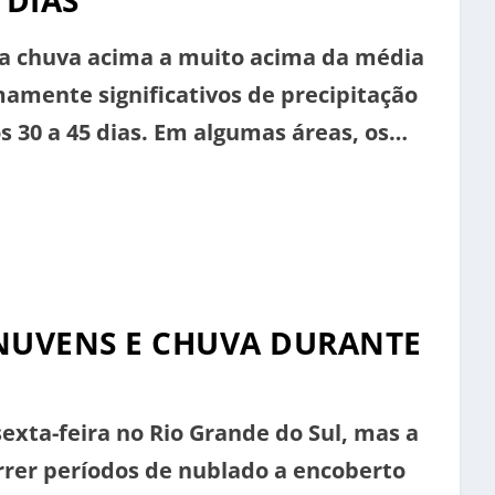
 DIAS
ra chuva acima a muito acima da média
amente significativos de precipitação
 30 a 45 dias. Em algumas áreas, os
gir até o dobro ou o triplo da média
imeiro evento de […]
NUVENS E CHUVA DURANTE
exta-feira no Rio Grande do Sul, mas a
rer períodos de nublado a encoberto