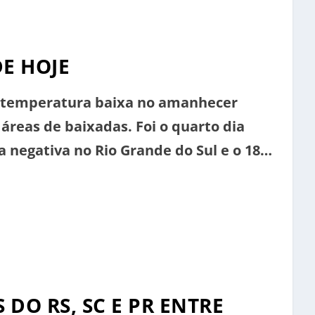
E HOJE
r temperatura baixa no amanhecer
áreas de baixadas. Foi o quarto dia
negativa no Rio Grande do Sul e o 18°
gistradas por estações meteorológicas
°C Canela: 0,8°C Santa Rosa: 0,9°C São
DO RS, SC E PR ENTRE