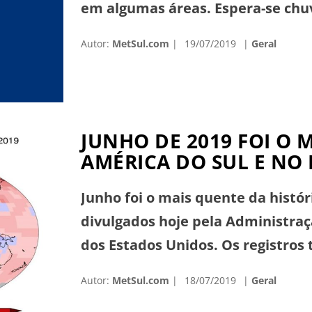
em algumas áreas. Espera-se chu
do Estado, e muito isoladamente 
Autor:
MetSul.com
19/07/2019
Geral
começo da manhã pelo aumento d
JUNHO DE 2019 FOI O 
AMÉRICA DO SUL E N
Junho foi o mais quente da histó
divulgados hoje pela Administra
dos Estados Unidos. Os registros 
foi o segundo mais quente já reg
Autor:
MetSul.com
18/07/2019
Geral
quentes se deram desde 2010. A ú