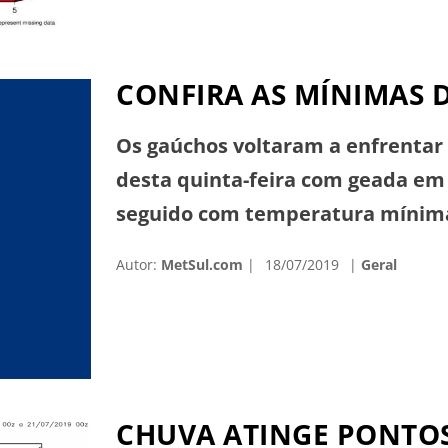
CONFIRA AS MÍNIMAS D
Os gaúchos voltaram a enfrenta
desta quinta-feira com geada em 
seguido com temperatura mínima 
neste ano. Confira as mínimas re
Autor:
MetSul.com
18/07/2019
Geral
nesta quinta-feira: Soledade: -0,8
José dos […]
CHUVA ATINGE PONTOS 