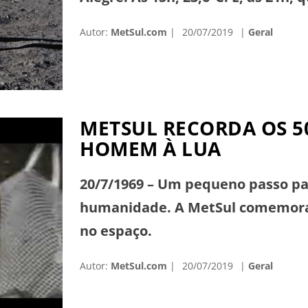
tevês os momentos que antecedia
Autor:
MetSul.com
20/07/2019
Geral
METSUL RECORDA OS 5
HOMEM À LUA
20/7/1969 – Um pequeno passo pa
humanidade. A MetSul comemora o
no espaço.
Autor:
MetSul.com
20/07/2019
Geral