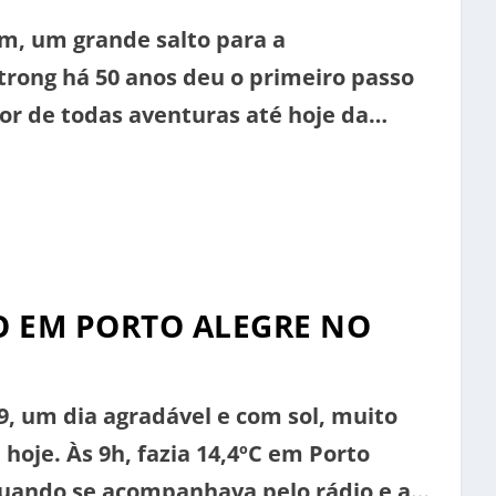
, um grande salto para a
ong há 50 anos deu o primeiro passo
r de todas aventuras até hoje da
ava a realização de um sonho e um
em igual para […]
O EM PORTO ALEGRE NO
9, um dia agradável e com sol, muito
hoje. Às 9h, fazia 14,4ºC em Porto
, quando se acompanhava pelo rádio e as