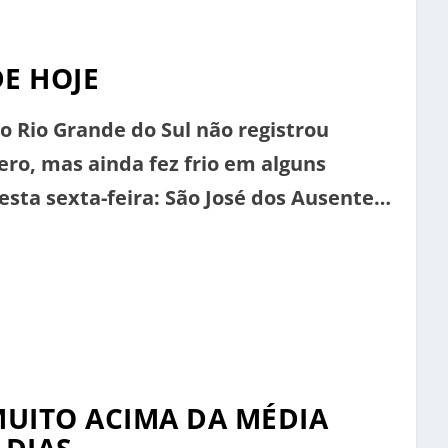
E HOJE
o Rio Grande do Sul não registrou
ro, mas ainda fez frio em alguns
sta sexta-feira: São José dos Ausentes:
o de Paula: 5,2°C Canela: 5,8°C
: 6,3°C Pelotas: 6,5°C Cambará: 7,0°C
UITO ACIMA DA MÉDIA