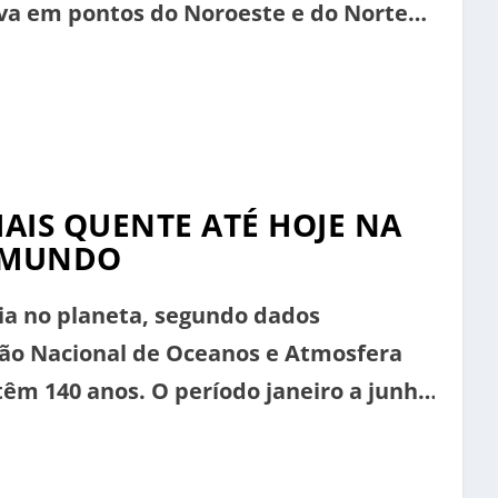
va em pontos do Noroeste e do Norte
nas demais regiões. Faz menos frio no
a nebulosidade […]
MAIS QUENTE ATÉ HOJE NA
O MUNDO
ria no planeta, segundo dados
ção Nacional de Oceanos e Atmosfera
têm 140 anos. O período janeiro a junho
istrado. Nove dos dez junhos mais
nica exceção é o […]