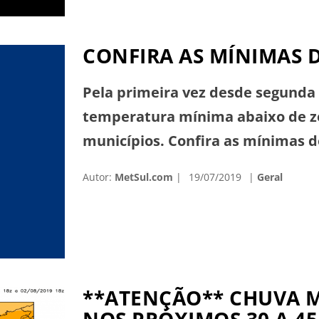
CONFIRA AS MÍNIMAS D
Pela primeira vez desde segunda 
temperatura mínima abaixo de ze
municípios. Confira as mínimas de
1,3°C Canguçu: 2,9°C São Francisc
Autor:
MetSul.com
19/07/2019
Geral
Soledade: 5,8°C Pinheiro Machado
Capão do Leão: […]
**ATENÇÃO** CHUVA M