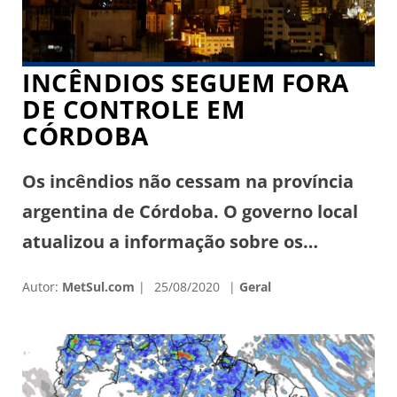
INCÊNDIOS SEGUEM FORA
DE CONTROLE EM
CÓRDOBA
Os incêndios não cessam na província
argentina de Córdoba. O governo local
atualizou a informação sobre os
incêndios e descreveu que a “situação
Autor:
MetSul.com
25/08/2020
Geral
climática complica o trabalho dos
bombeiros. Nos setores afetados pelos
incêndios ocorrem altas temperaturas,
baixa umidade e rajadas de vento. O