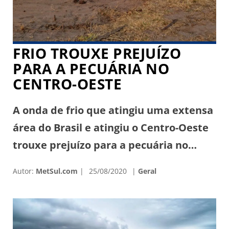
FRIO TROUXE PREJUÍZO
PARA A PECUÁRIA NO
CENTRO-OESTE
A onda de frio que atingiu uma extensa
área do Brasil e atingiu o Centro-Oeste
trouxe prejuízo para a pecuária no
Centro-Oeste. Os produtores ainda não
Autor:
MetSul.com
25/08/2020
Geral
sabem o tamanho exato das perdas,
mas foram significativas em algumas
áreas. Na região de São José dos Quatro