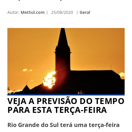
a um centro de alta pressão, mas vem
Autor:
MetSul.com
25/08/2020
Geral
chuva para parte da região.
Instabilidade é prevista no Rio Grande
do Sul na segunda metade da semana.
O mapa acima do modelo canadense
mostra a […]
VEJA A PREVISÃO DO TEMPO
PARA ESTA TERÇA-FEIRA
Rio Grande do Sul terá uma terça-feira