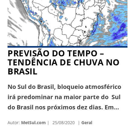
combate ao fogo já dura 11 dias sem
descanso em Ischilín […]
PREVISÃO DO TEMPO –
TENDÊNCIA DE CHUVA NO
BRASIL
No Sul do Brasil, bloqueio atmosférico
irá predominar na maior parte do Sul
do Brasil nos próximos dez dias. Em
Santa Catarina, será um período muito
Autor:
MetSul.com
25/08/2020
Geral
seco com baixa umidade e o calor