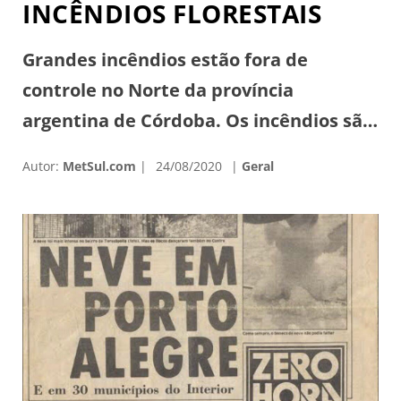
INCÊNDIOS FLORESTAIS
Grandes incêndios estão fora de
controle no Norte da província
argentina de Córdoba. Os incêndios são
descritos pelas autoridades como os
Autor:
MetSul.com
24/08/2020
Geral
piores em uma década. A situação se
agravou muito durante o fim de
semana com o ar extremamente seco e
o forte vento após a incursão de ar
polar. Algumas comunidades tiveram
todos os […]