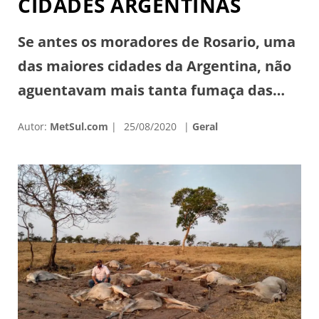
CIDADES ARGENTINAS
Se antes os moradores de Rosario, uma
das maiores cidades da Argentina, não
aguentavam mais tanta fumaça das
queimadas no delta do Rio Paraná
Autor:
MetSul.com
25/08/2020
Geral
(clique aqui e leia mais), agora
enfrentam precipitação de cinzas. La
situación con los incendios en las islas
frente a Rosario ya supera cualquier
adjetivo que se ponga. Hoy hubo lluvia
[…]