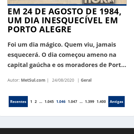
EM 24 DE AGOSTO DE 1984,
UM DIA INESQUECÍVEL EM
PORTO ALEGRE
Foi um dia mágico. Quem viu, jamais
esquecerá. O dia começou ameno na
capital gaúcha e os moradores de Porto
Alegre jamais podiam imaginar o que a
Autor:
MetSul.com
24/08/2020
Geral
tarde daquele 24 de agosto de 1984
estaria reservando. De repente, a
Recentes
1
2
…
1.045
1.046
1.047
…
1.399
1.400
Antigas
temperatura começou a cair. Ao invés
de subir, as marcas nos termômetros
despencavam no final da […]