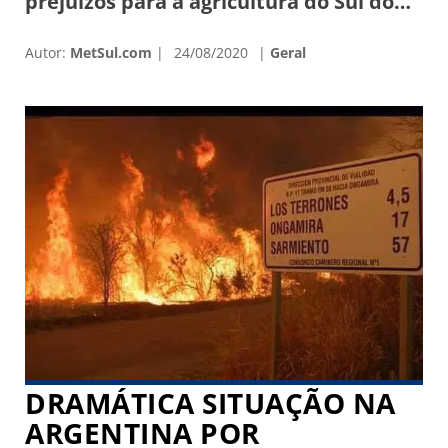
prejuízos para a agricultura do Sul do
Brasil e de países vizinhos. Estimativas
Autor:
MetSul.com
24/08/2020
Geral
do mercado apontam que no Rio
Grande do Sul até 20% ou 30% da safra
de trigo pode ter sido perdida em razão
do frio intenso e da forte […]
DRAMÁTICA SITUAÇÃO NA
ARGENTINA POR