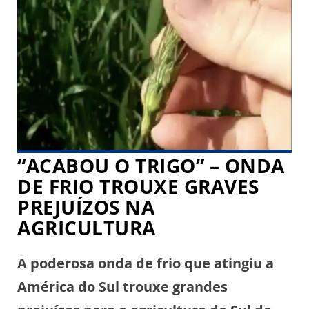
9h de ontem em São Gabriel da
Cachoeira, no estado do Amazonas, foi
de 20,6°C. Antes da influência modesta
do ar […]
“ACABOU O TRIGO” – ONDA
DE FRIO TROUXE GRAVES
PREJUÍZOS NA
AGRICULTURA
A poderosa onda de frio que atingiu a
América do Sul trouxe grandes