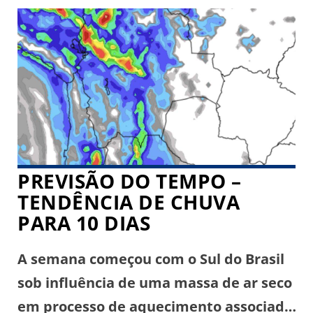
aumentando gradativamente pelo
Oeste. A atmosfera muito seca com ar
quente e seco favorece maior
incidência de queimadas. No Rio
Grande do […]
PREVISÃO DO TEMPO –
TENDÊNCIA DE CHUVA
PARA 10 DIAS
A semana começou com o Sul do Brasil
sob influência de uma massa de ar seco
em processo de aquecimento associada