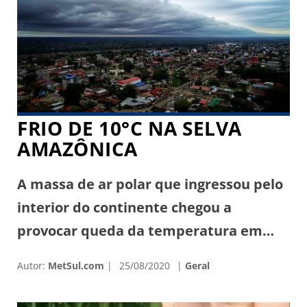
(MT) ao menos 500 cabeças de gado
morreram em razão […]
FRIO DE 10°C NA SELVA
AMAZÔNICA
A massa de ar polar que ingressou pelo
interior do continente chegou a
provocar queda da temperatura em
localidades na linha do Equador na
Autor:
MetSul.com
25/08/2020
Geral
região amazônica, assim como
antecipava a MetSul. A temperatura às