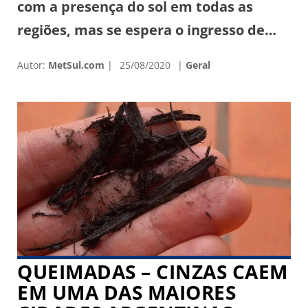
com a presença do sol em todas as
regiões, mas se espera o ingresso de
nuvens e maior aumento de
Autor:
MetSul.com
25/08/2020
Geral
nebulosidade no Centro, no Oeste e no
Sul gaúcho. Em pontos da fronteira com
o Uruguai, da Campanha e do Sul existe
até a possibilidade de chuva fraca […]
QUEIMADAS – CINZAS CAEM
EM UMA DAS MAIORES