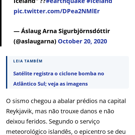
Iceland" ??
#earthquake
#Iceland
pic.twitter.com/DPea2NMlEr
— Áslaug Arna Sigurbjörnsdóttir
(@aslaugarna)
October 20, 2020
LEIA TAMBÉM
Satélite registra o ciclone bomba no
Atlântico Sul; veja as imagens
O sismo chegou a abalar prédios na capital
Reykjavik, mas não trouxe danos e não
deixou feridos. Segundo o serviço
meteorológico islandês, o epicentro se deu