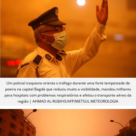
Um policial iraquiano orienta o tráfego durante uma forte tempestade de
poeira na capital Bagdá que reduziu muito a visibilidade, mandou milhares
para hospitais com problemas respiratórios e afetou o transporte aéreo da
região | AHMAD AL-RUBAYE/AFP/METSUL METEOROLOGIA