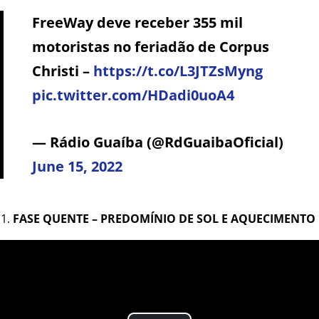
FreeWay deve receber 355 mil
motoristas no feriadão de Corpus
Christi –
https://t.co/L3JTZsMyng
pic.twitter.com/HDadi0uoA4
— Rádio Guaíba (@RdGuaibaOficial)
June 15, 2022
FASE QUENTE – PREDOMÍNIO DE SOL E AQUECIMENTO