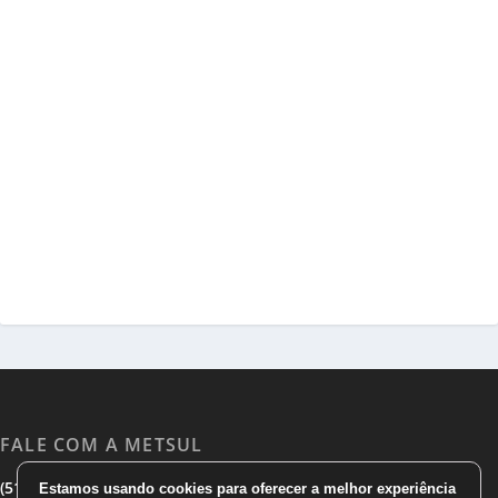
FALE COM A METSUL
|
|
(51) 3533 1983
(51)3785 7752
comercial@metsul.com
Estamos usando cookies para oferecer a melhor experiência