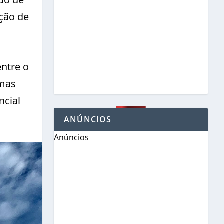
ção de
entre o
imas
ncial
ANÚNCIOS
Anúncios