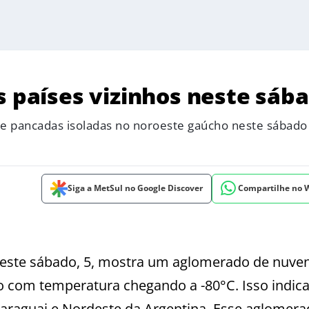
s países vizinhos neste sáb
de pancadas isoladas no noroeste gaúcho neste sábado
Siga a MetSul no Google Discover
Compartilhe no
este sábado, 5, mostra um aglomerado de nuve
o com temperatura chegando a -80°C. Isso indica
Paraguai e Nordeste da Argentina. Esse aglomer