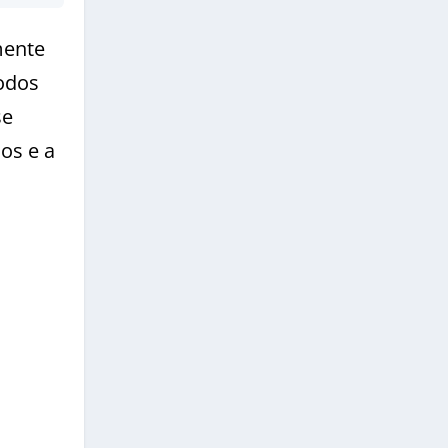
mente
íodos
se
os e a