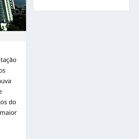
itação
os
huva
e
xos do
 maior