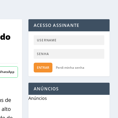
ACESSO ASSINANTE
ado
ENTRAR
Perdi minha senha
 WhatsApp
ANÚNCIOS
Anúncios
ns de
 alto
ado de