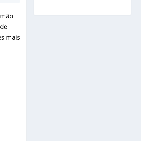
lemão
 de
es mais