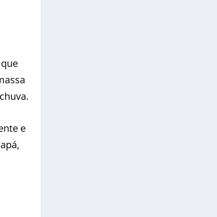
 que
 massa
 chuva.
ente e
mapá,