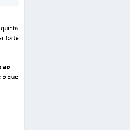
 quinta
r forte
o ao
e o que