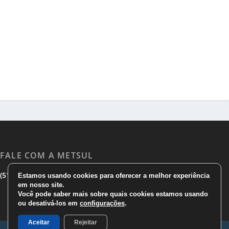
FALE COM A METSUL
|
|
(51) 3533 1983
(51)3785 7752
comercial@metsul.com
Estamos usando cookies para oferecer a melhor experiência
em nosso site.
Você pode saber mais sobre quais cookies estamos usando
ou desativá-los em
configurações
.
Aceitar
Rejeitar