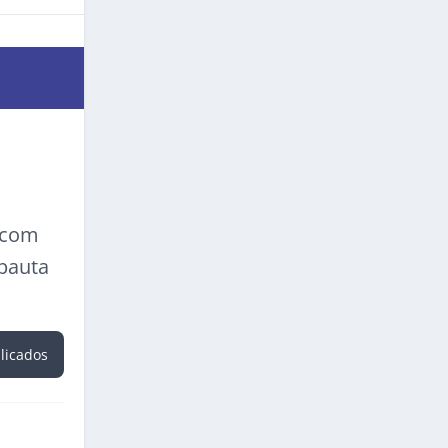
a com
 pauta
blicados