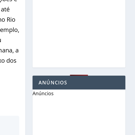
 até
no Rio
xemplo,
u
mana, a
xo dos
ANÚNCIOS
Anúncios