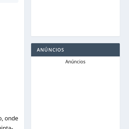
ANÚNCIOS
Anúncios
o, onde
inta-