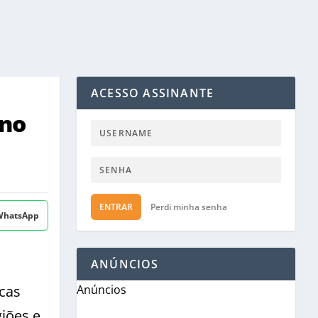
ACESSO ASSINANTE
rno
ENTRAR
Perdi minha senha
 WhatsApp
ANÚNCIOS
cas
Anúncios
giões e