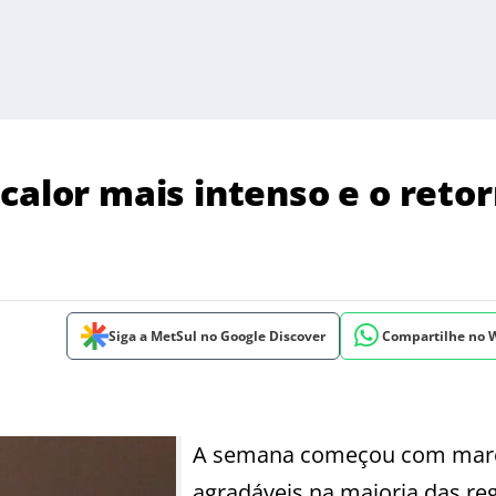
calor mais intenso e o reto
Siga a MetSul no Google Discover
Compartilhe no
A semana começou com mar
agradáveis na maioria das re