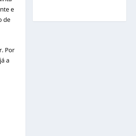
nte e
o de
r. Por
já a