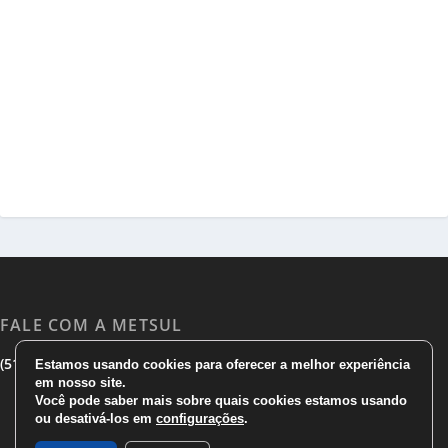
FALE COM A METSUL
|
|
(51) 3533 1983
(51)3785 7752
comercial@metsul.com
Estamos usando cookies para oferecer a melhor experiência
em nosso site.
Você pode saber mais sobre quais cookies estamos usando
ou desativá-los em
configurações
.