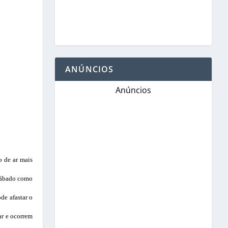
ANÚNCIOS
Anúncios
 de ar mais
 sábado como
de afastar o
ar e ocorrem