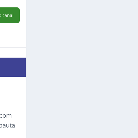
o canal
a com
 pauta