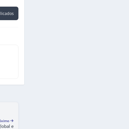
blicados
óximo
lobal e