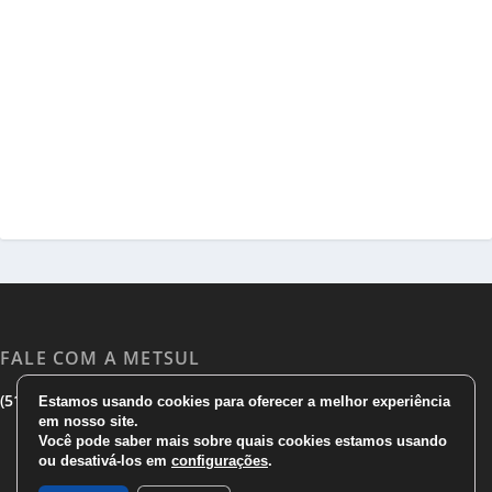
FALE COM A METSUL
|
|
(51) 3533 1983
(51)3785 7752
comercial@metsul.com
Estamos usando cookies para oferecer a melhor experiência
em nosso site.
Você pode saber mais sobre quais cookies estamos usando
ou desativá-los em
configurações
.