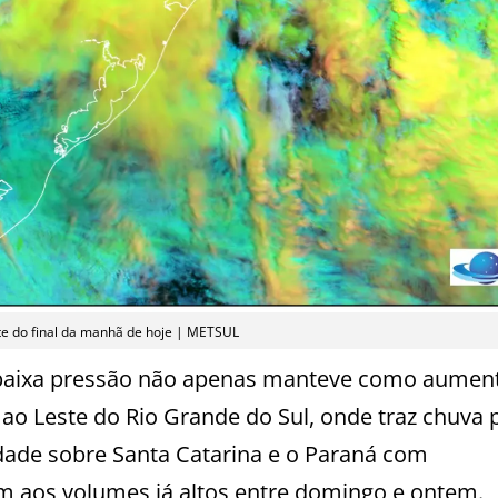
te do final da manhã de hoje | METSUL
 baixa pressão não apenas manteve como aumen
o ao Leste do Rio Grande do Sul, onde traz chuva 
lidade sobre Santa Catarina e o Paraná com
am aos volumes já altos entre domingo e ontem.