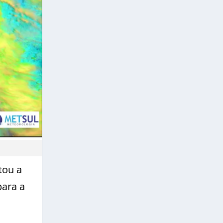
tou a
para a