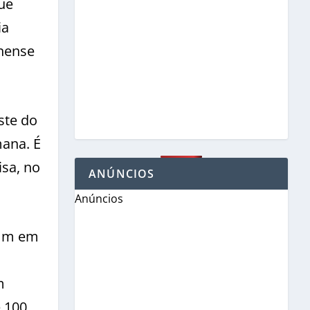
ue
ia
inense
ste do
ana. É
isa, no
ANÚNCIOS
Anúncios
 mm em
m
e 100