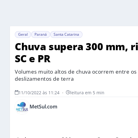
Geral
Paraná
Santa Catarina
Chuva supera 300 mm, r
SC e PR
Volumes muito altos de chuva ocorrem entre os 
deslizamentos de terra
11/10/2022 às 11:24
•
leitura em 5 min
MetSul.com