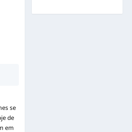
mes se
je de
mm em