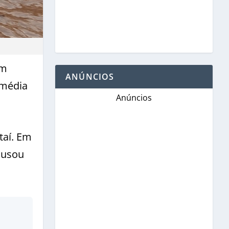
om
ANÚNCIOS
 média
Anúncios
taí. Em
ausou