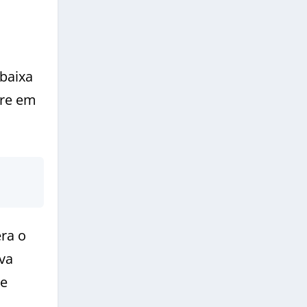
a
baixa
pre em
era o
va
de