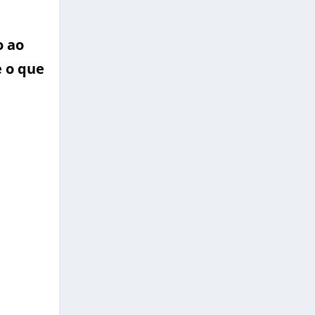
o ao
e o que