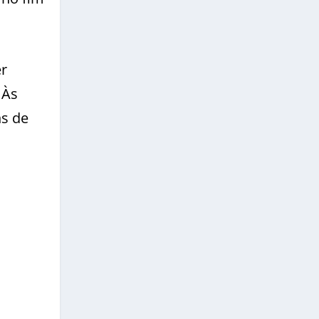
er
 Às
ns de