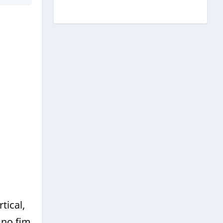
tical,
 no fim