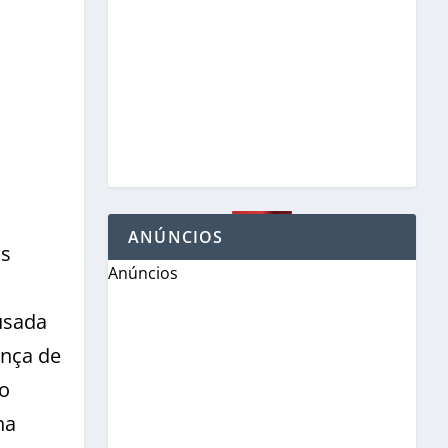
ANÚNCIOS
os
Anúncios
usada
ença de
No
ha