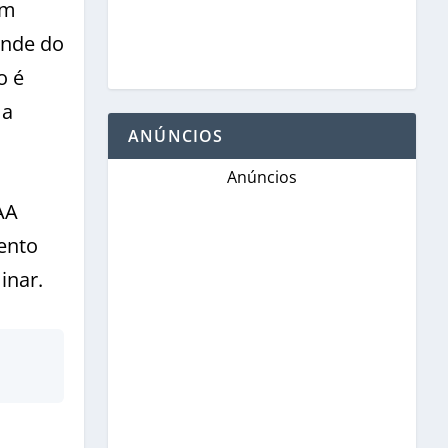
om
ande do
o é
 a
ANÚNCIOS
Anúncios
AA
ento
inar.