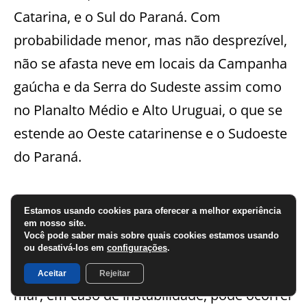
Catarina, e o Sul do Paraná. Com
probabilidade menor, mas não desprezível,
não se afasta neve em locais da Campanha
gaúcha e da Serra do Sudeste assim como
no Planalto Médio e Alto Uruguai, o que se
estende ao Oeste catarinense e o Sudoeste
do Paraná.
Em cidades de baixa altitude não se
Estamos usando cookies para oferecer a melhor experiência
descarta precipitação invernal na forma de
em nosso site.
Você pode saber mais sobre quais cookies estamos usando
graupel ou chuva congelada. Em locais de
ou desativá-los em
configurações
.
menor altitude ou próximos do nível do
Aceitar
Rejeitar
mar, em caso de instabilidade, pode ocorrer