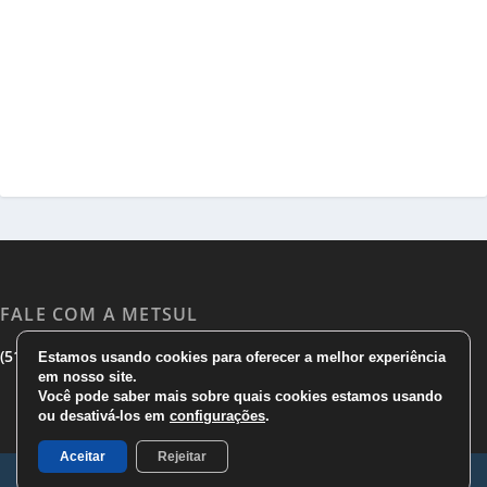
FALE COM A METSUL
|
|
(51) 3533 1983
(51)3785 7752
comercial@metsul.com
Estamos usando cookies para oferecer a melhor experiência
em nosso site.
Você pode saber mais sobre quais cookies estamos usando
ou desativá-los em
configurações
.
Aceitar
Rejeitar