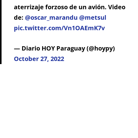
aterrizaje forzoso de un avión. Video
de:
@oscar_marandu
@metsul
pic.twitter.com/Vn1OAEmK7v
— Diario HOY Paraguay (@hoypy)
October 27, 2022