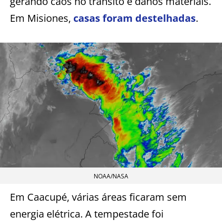
gerando caos no trânsito e danos materiais.
Em Misiones,
casas foram destelhadas
.
NOAA/NASA
Em Caacupé, várias áreas ficaram sem
energia elétrica. A tempestade foi