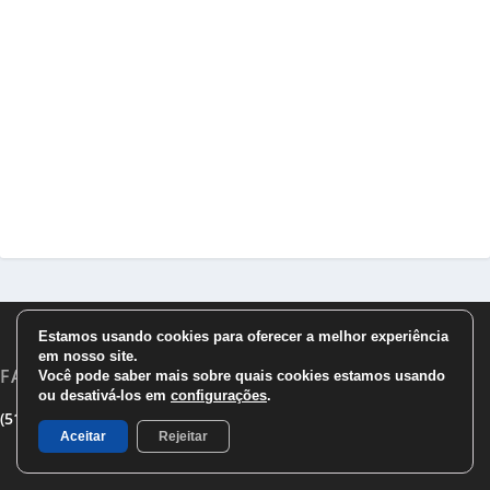
Estamos usando cookies para oferecer a melhor experiência
em nosso site.
FALE COM A METSUL
Você pode saber mais sobre quais cookies estamos usando
ou desativá-los em
configurações
.
|
|
(51) 3533 1983
(51)3785 7752
comercial@metsul.com
Aceitar
Rejeitar