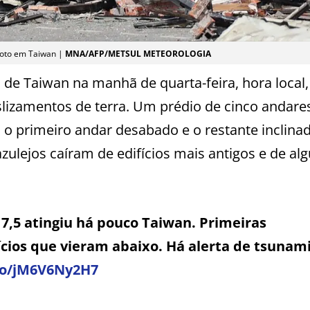
oto em Taiwan |
MNA/AFP/METSUL METEOROLOGIA
de Taiwan na manhã de quarta-feira, hora local,
slizamentos de terra. Um prédio de cinco andar
 o primeiro andar desabado e o restante inclin
azulejos caíram de edifícios mais antigos e de al
,5 atingiu há pouco Taiwan. Primeiras
ícios que vieram abaixo. Há alerta de tsunam
.co/jM6V6Ny2H7