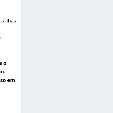
s ilhas
e
e o
io.
iso em