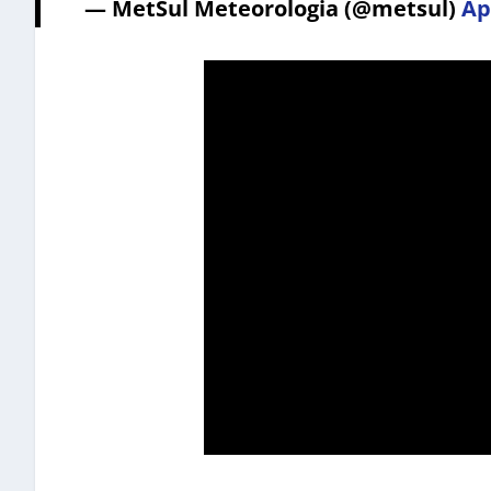
— MetSul Meteorologia (@metsul)
Ap