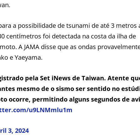
wan.
ara a possibilidade de tsunami de até 3 metros a
0 centímetros foi detectada na costa da ilha de
emoto. A JAMA disse que as ondas provavelment
ako e Yaeyama.
trado pela Set iNews de Taiwan. Atente qu
antes mesmo de o sismo ser sentido no estúd
oto ocorre, permitindo alguns segundos de av
itter.com/u9LNMmlu1m
ril 3, 2024