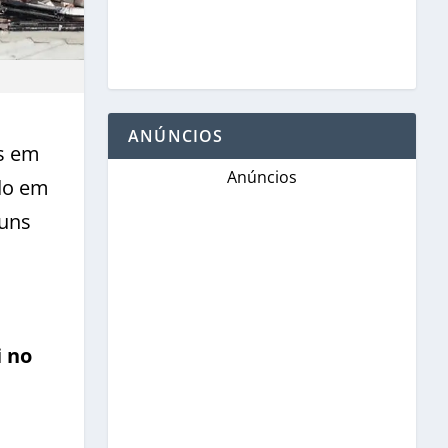
ANÚNCIOS
es em
Anúncios
ado em
guns
i no