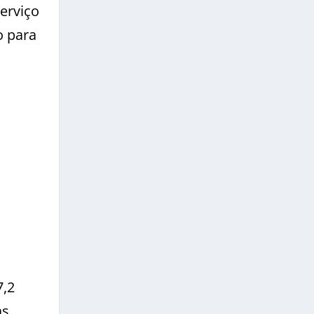
erviço
o para
7,2
às