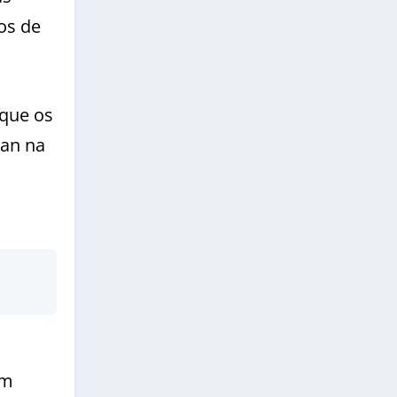
os de
 que os
wan na
um