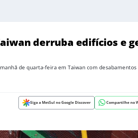
aiwan derruba edifícios e g
a manhã de quarta-feira em Taiwan com desabamentos
Siga a MetSul no Google Discover
Compartilhe no