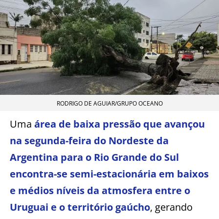
RODRIGO DE AGUIAR/GRUPO OCEANO
Uma
área de baixa pressão que avançou
na segunda-feira do Nordeste da
Argentina para o Rio Grande do Sul
encontra-se semi-estacionária em baixos
e médios níveis da atmosfera entre o
Uruguai e o território gaúcho
, gerando