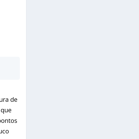
ura de
 que
pontos
uco