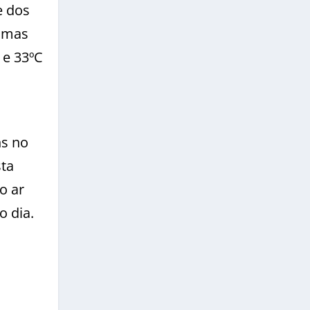
e dos
ximas
 e 33ºC
ns no
sta
o ar
o dia.