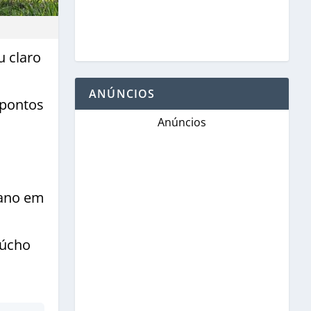
u claro
ANÚNCIOS
 pontos
Anúncios
 ano em
aúcho