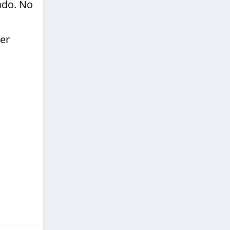
ado. No
zer