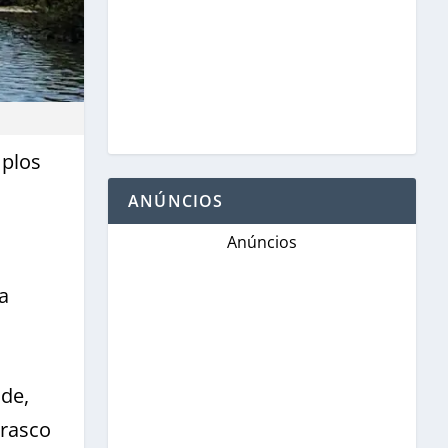
mplos
ANÚNCIOS
Anúncios
a
de,
rrasco