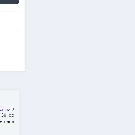
óximo
o Sul do
 semana