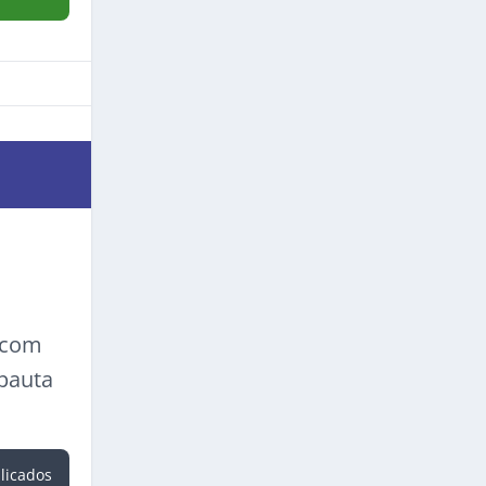
a com
 pauta
blicados