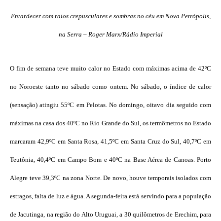
Entardecer com raios crepusculares e sombras no céu em Nova Petrópolis,
na Serra – Roger Marx/Rádio Imperial
O fim de semana teve muito calor no Estado com máximas acima de 42ºC
no Noroeste tanto no sábado como ontem. No sábado, o índice de calor
(sensação) atingiu 55ºC em Pelotas. No domingo, oitavo dia seguido com
máximas na casa dos 40ºC no Rio Grande do Sul, os termômetros no Estado
marcaram 42,9ºC em Santa Rosa, 41,5ºC em Santa Cruz do Sul, 40,7ºC em
Teutônia, 40,4ºC em Campo Bom e 40ºC na Base Aérea de Canoas. Porto
Alegre teve 39,3ºC na zona Norte. De novo, houve temporais isolados com
estragos, falta de luz e água. A segunda-feira está servindo para a população
de Jacutinga, na região do Alto Uruguai, a 30 quilômetros de Erechim, para