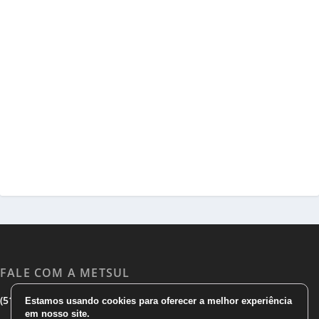
FALE COM A METSUL
|
|
(51) 3533 1983
(51)3785 7752
comercial@metsul.com
Estamos usando cookies para oferecer a melhor experiência
em nosso site.