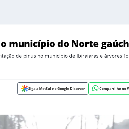
do município do Norte gaúc
tação de pinus no município de Ibiraiaras e árvores f
Siga a MetSul no Google Discover
Compartilhe no