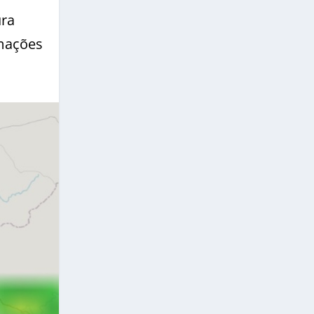
ura
rmações