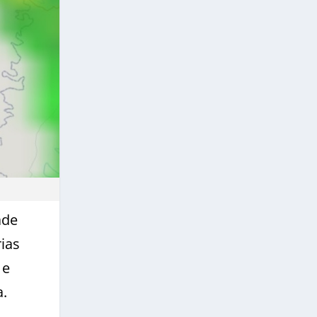
ade
ias
 e
a.