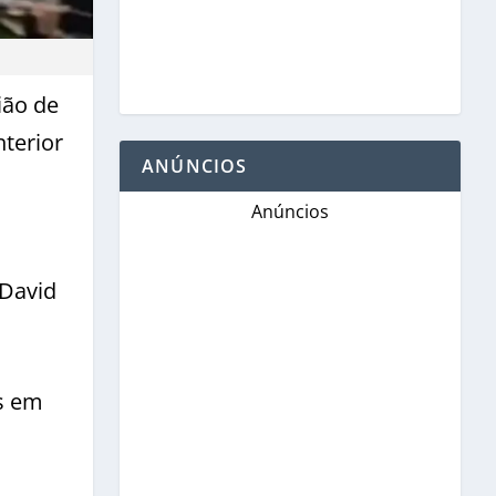
ião de
terior
ANÚNCIOS
Anúncios
 David
s em