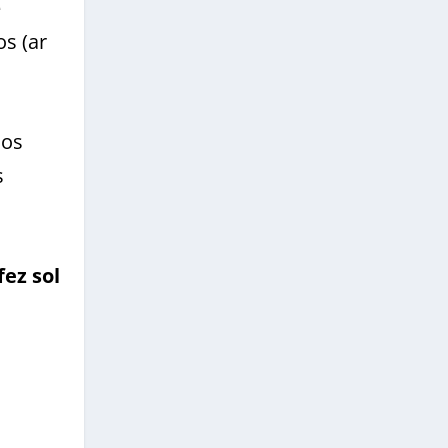
e
s (ar
 os
s
fez sol