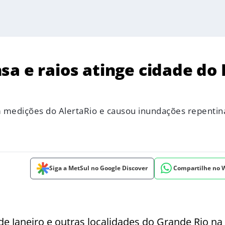
a e raios atinge cidade do 
edições do AlertaRio e causou inundações repentin
Siga a MetSul no Google Discover
Compartilhe no
de Janeiro e outras localidades do Grande Rio na