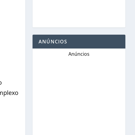
ANÚNCIOS
Anúncios
o
mplexo