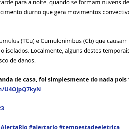
 tarde para a noite, quando se formam nuvens d
ecimento diurno que gera movimentos convectivo
Cumulus (TCu) e Cumulonimbus (Cb) que causam
mo isolados. Localmente, alguns destes temporai
sco de danos.
randa de casa, foi simplesmente do nada pois 
om/U4OjpQ7kyN
23
AlertaRio
#alertario
#tempestadeeletrica