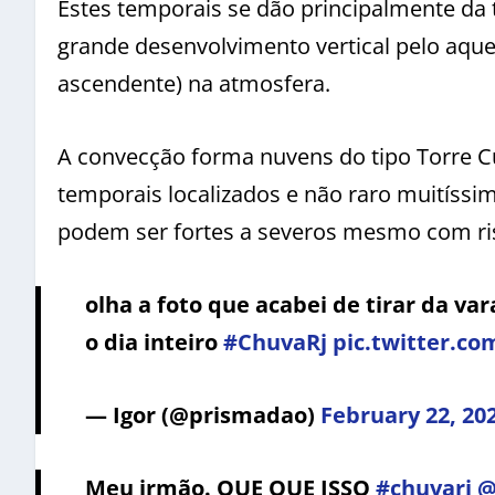
Estes temporais se dão principalmente da
grande desenvolvimento vertical pelo aqu
ascendente) na atmosfera.
A convecção forma nuvens do tipo Torre 
temporais localizados e não raro muitíssi
podem ser fortes a severos mesmo com ri
olha a foto que acabei de tirar da va
o dia inteiro
#ChuvaRj
pic.twitter.c
— Igor (@prismadao)
February 22, 20
Meu irmão. QUE QUE ISSO
#chuvarj
@