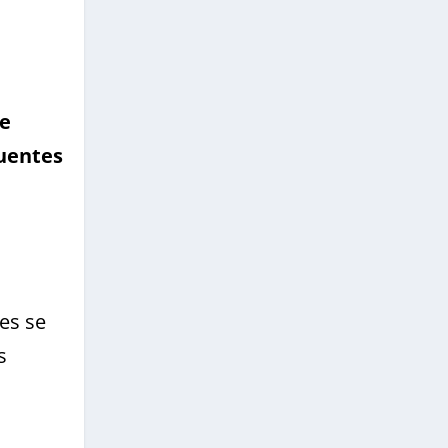
de
quentes
es se
s