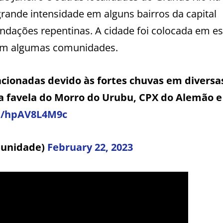
 grande intensidade em alguns bairros da capital
ndações repentinas. A cidade foi colocada em es
 em algumas comunidades.
 acionadas devido às fortes chuvas em diversa
 a favela do Morro do Urubu, CPX do Alemão e
om/hpAV8L4M9c
munidade)
February 22, 2023