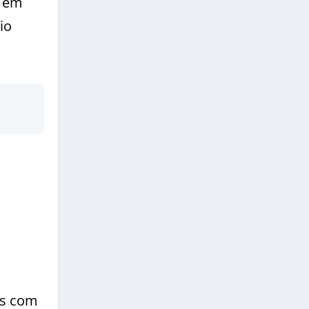
m em
io
as com