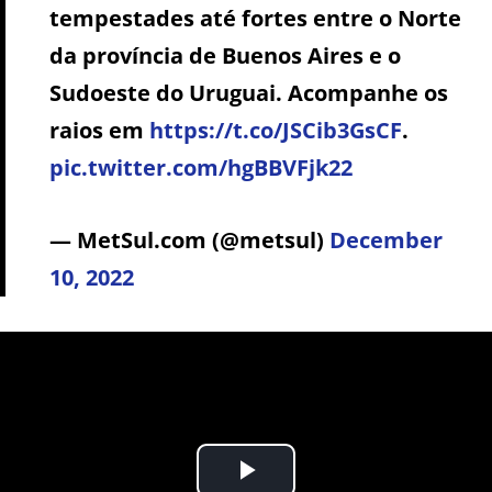
tempestades até fortes entre o Norte
da província de Buenos Aires e o
Sudoeste do Uruguai. Acompanhe os
raios em
https://t.co/JSCib3GsCF
.
pic.twitter.com/hgBBVFjk22
— MetSul.com (@metsul)
December
10, 2022