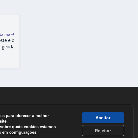
óximo
ste e o
m geada
s para oferecer a melhor
Aceitar
ite.
sobre quais cookies estamos
Rejeitar
os em
configurações
.