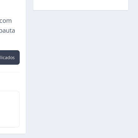
a com
 pauta
blicados