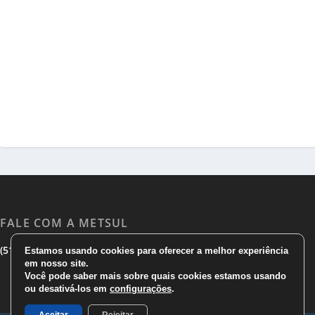
FALE COM A METSUL
|
|
(51) 3533 1983
(51)3785 7752
comercial@metsul.com
Estamos usando cookies para oferecer a melhor experiência
em nosso site.
Você pode saber mais sobre quais cookies estamos usando
ou desativá-los em
configurações
.