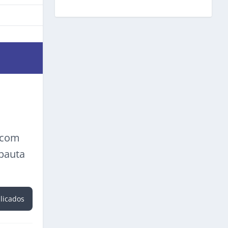
a com
 pauta
blicados