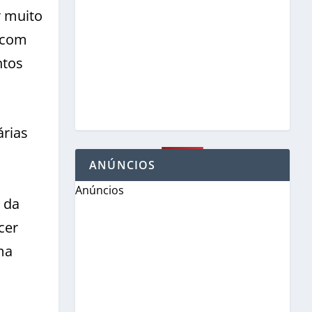
r muito
 com
ntos
árias
ANÚNCIOS
Anúncios
 da
cer
ma