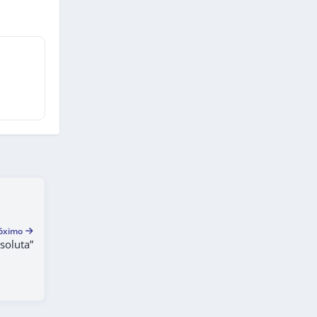
óximo
soluta”