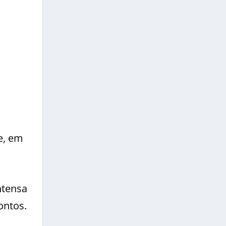
e, em
ntensa
ontos.