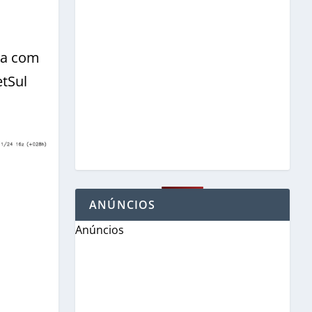
ira com
etSul
ANÚNCIOS
Anúncios