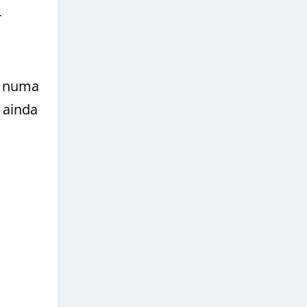
r
l numa
 ainda