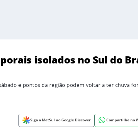
orais isolados no Sul do Bra
sábado e pontos da região podem voltar a ter chuva fo
Siga a MetSul no Google Discover
Compartilhe no