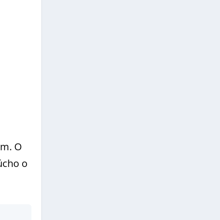
mm. O
úcho o