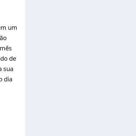
 em um
São
o mês
odo de
a sua
o dia