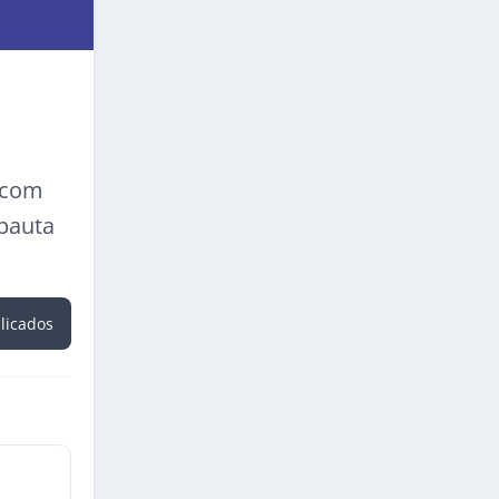
a com
 pauta
blicados