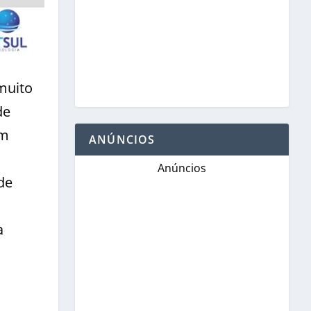
muito
de
em
ANÚNCIOS
Anúncios
de
a