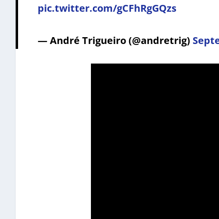
pic.twitter.com/gCFhRgGQzs
— André Trigueiro (@andretrig)
Septe