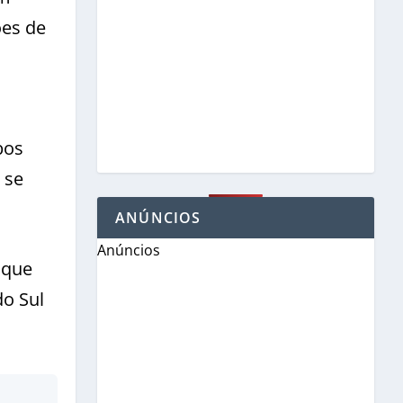
ões de
bos
 se
ANÚNCIOS
Anúncios
 que
do Sul