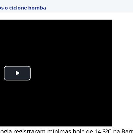
ós o ciclone bomba
logia registraram mínimas hoje de 14,8ºC na Bar