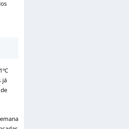
dos
1ºC
 já
 de
 semana
ancadas