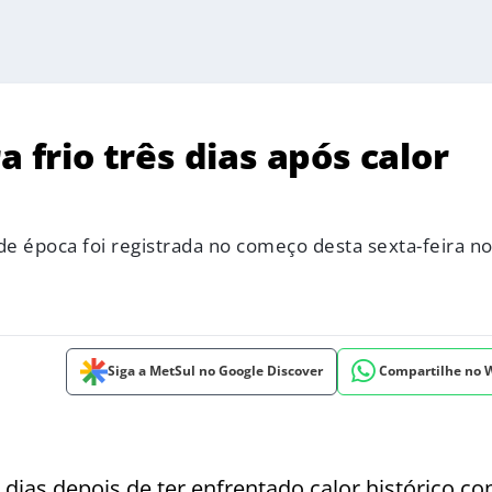
a frio três dias após calor
de época foi registrada no começo desta sexta-feira no
Siga a MetSul no Google Discover
Compartilhe no
s dias depois de ter enfrentado calor histórico c