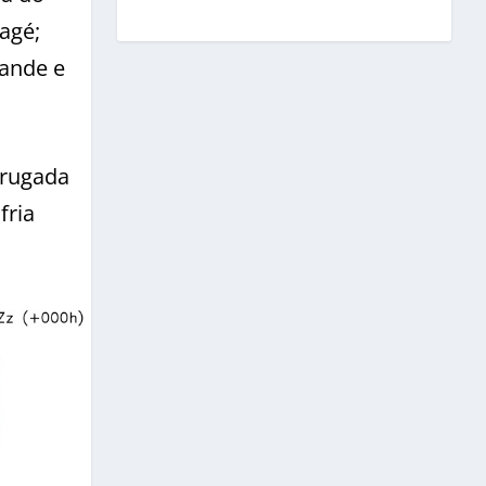
agé;
rande e
drugada
fria