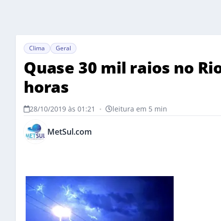
Clima
Geral
Quase 30 mil raios no R
horas
28/10/2019 às 01:21
•
leitura em 5 min
MetSul.com