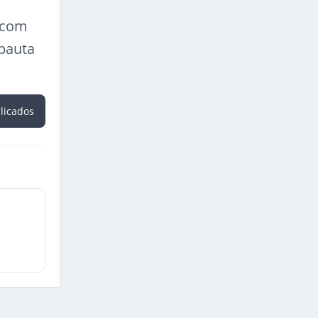
a com
 pauta
blicados