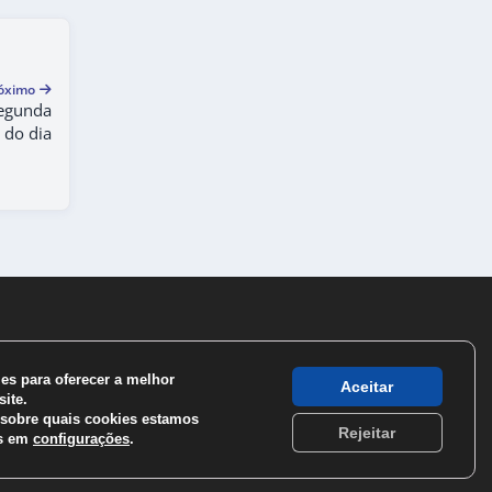
óximo
segunda
 do dia
s para oferecer a melhor
Aceitar
ite.
sobre quais cookies estamos
Rejeitar
os em
configurações
.