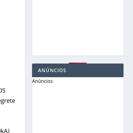
ANÚNCIOS
Anúncios
05
egrete
0kA)