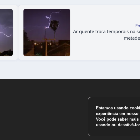
Pr
Ar quente trará temporais na 
metade
Estamos usando cookie
experiência em nosso s
Você pode saber mais 
usando ou desativá-l