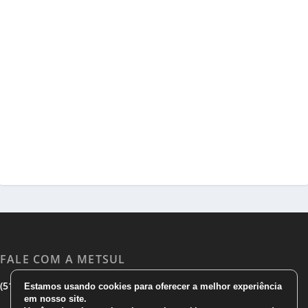
FALE COM A METSUL
|
|
(51) 3533 1983
(51)3785 7752
comercial@metsul.com
Estamos usando cookies para oferecer a melhor experiência
em nosso site.