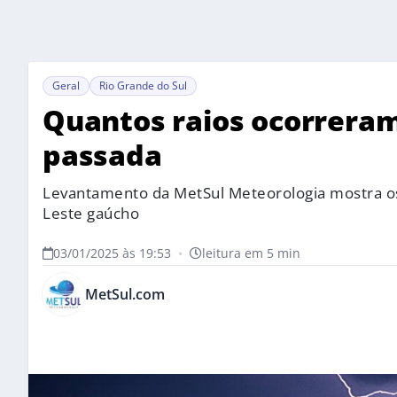
Geral
Rio Grande do Sul
Quantos raios ocorrera
passada
Levantamento da MetSul Meteorologia mostra o
Leste gaúcho
03/01/2025 às 19:53
•
leitura em 5 min
MetSul.com