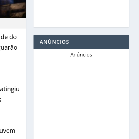
nde do
ANÚNCIOS
guarão
Anúncios
atingiu
s
 nuvem