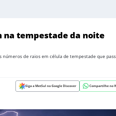
m na tempestade da noite
s números de raios em célula de tempestade que pass
Siga a MetSul no Google Discover
Compartilhe no