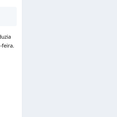
duzia
feira.