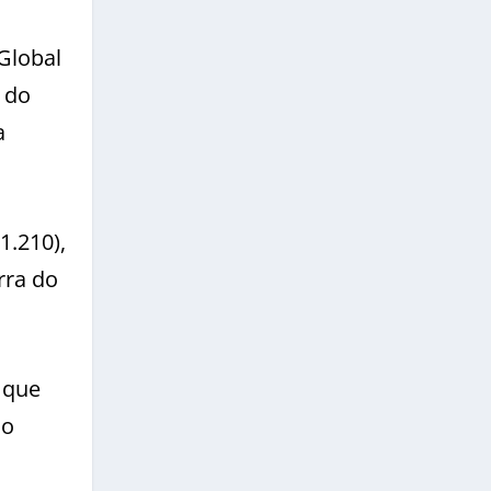
Global
 do
a
1.210),
rra do
 que
do