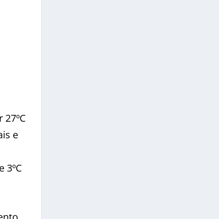
r 27ºC
is e
e 3ºC
ento