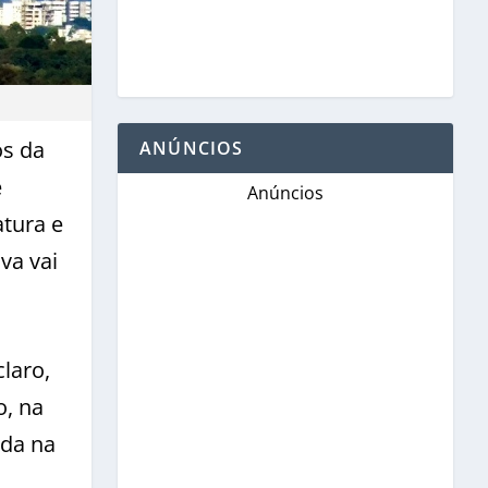
os da
ANÚNCIOS
e
Anúncios
tura e
va vai
laro,
o, na
ada na