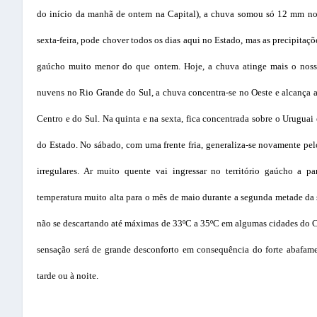
do início da manhã de ontem na Capital), a chuva somou só 12 mm no
sexta-feira, pode chover todos os dias aqui no Estado, mas as precipitaçõ
gaúcho muito menor do que ontem. Hoje, a chuva atinge mais o nos
nuvens no Rio Grande do Sul, a chuva concentra-se no Oeste e alcança 
Centro e do Sul. Na quinta e na sexta, fica concentrada sobre o Uruguai
do Estado. No sábado, com uma frente fria, generaliza-se novamente p
irregulares. Ar muito quente vai ingressar no território gaúcho a pa
temperatura muito alta para o mês de maio durante a segunda metade da 
não se descartando até máximas de 33ºC a 35ºC em algumas cidades do Ce
sensação será de grande desconforto em consequência do forte abafamen
tarde ou à noite.