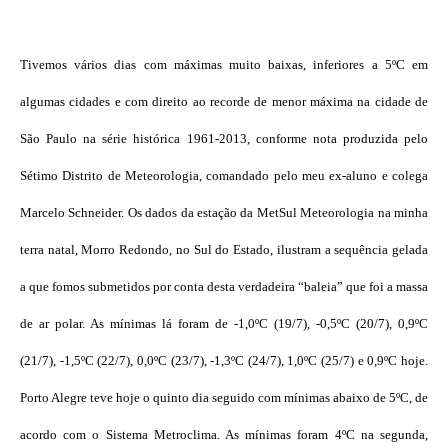
Tivemos vários dias com máximas muito baixas, inferiores a 5ºC em
algumas cidades e com direito ao recorde de menor máxima na cidade de
São Paulo na série histórica 1961-2013, conforme nota produzida pelo
Sétimo Distrito de Meteorologia, comandado pelo meu ex-aluno e colega
Marcelo Schneider. Os dados da estação da MetSul Meteorologia na minha
terra natal, Morro Redondo, no Sul do Estado, ilustram a sequência gelada
a que fomos submetidos por conta desta verdadeira “baleia” que foi a massa
de ar polar. As mínimas lá foram de -1,0ºC (19/7), -0,5ºC (20/7), 0,9ºC
(21/7), -1,5ºC (22/7), 0,0ºC (23/7), -1,3ºC (24/7), 1,0ºC (25/7) e 0,9ºC hoje.
Porto Alegre teve hoje o quinto dia seguido com mínimas abaixo de 5ºC, de
acordo com o Sistema Metroclima. As mínimas foram 4ºC na segunda,