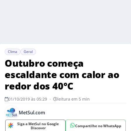
Clima
Geral
Outubro começa
escaldante com calor ao
redor dos 40°C
01/10/2019 às 05:29
•
leitura em 5 min
MetSul.com
Siga a MetSul no Google
Compartilhe no WhatsApp
Discover